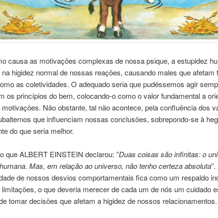
o causa as motivações complexas de nossa psique, a estupidez h
 na higidez normal de nossas reações, causando males que afetam 
omo as coletividades. O adequado seria que pudéssemos agir semp
 os princípios do bem, colocando-o como o valor fundamental a orie
motivações. Não obstante, tal não acontece, pela confluência dos v
ubalternos que influenciam nossas conclusões, sobrepondo-se à he
te do que seria melhor.
sso que ALBERT EINSTEIN declarou: ”
Duas coisas são infinitas: o un
 humana. Mas, em relação ao universo, não tenho certeza absoluta
”.
nidade de nossos desvios comportamentais fica como um respaldo ind
 limitações, o que deveria merecer de cada um de nós um cuidado e
e tomar decisões que afetam a higidez de nossos relacionamentos.