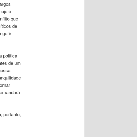
cargos
hoje é
nflito que
íticos de
 gerir
política
ntes de um
nossa
anquilidade
ornar
 demandará
 portanto,