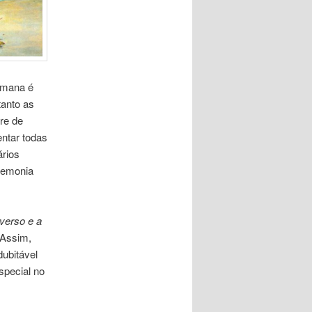
umana é
tanto as
re de
ntar todas
ários
gemonia
iverso e a
 Assim,
ubitável
special no