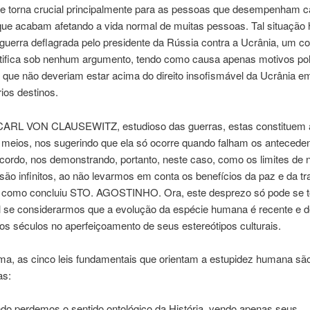
 se torna crucial principalmente para as pessoas que desempenham 
que acabam afetando a vida normal de muitas pessoas. Tal situação 
 guerra deflagrada pelo presidente da Rússia contra a Ucrânia, um co
stifica sob nenhum argumento, tendo como causa apenas motivos pol
 que não deveriam estar acima do direito insofismável da Ucrânia em
ios destinos.
ARL VON CLAUSEWITZ, estudioso das guerras, estas constituem a 
s meios, nos sugerindo que ela só ocorre quando falham os antecede
cordo, nos demonstrando, portanto, neste caso, como os limites de 
são infinitos, ao não levarmos em conta os benefícios da paz e da tr
 como concluiu STO. AGOSTINHO. Ora, este desprezo só pode se t
vel se considerarmos que a evolução da espécie humana é recente e
os séculos no aperfeiçoamento de seus estereótipos culturais.
a, as cinco leis fundamentais que orientam a estupidez humana são,
as:
do perdemos o sentido ontológico da História, vendo apenas seus