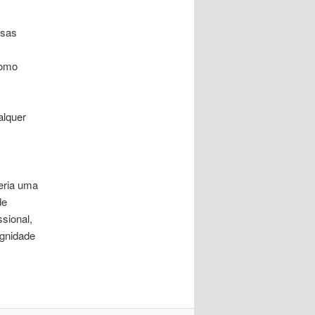
ssas
como
alquer
eria uma
de
sional,
ignidade