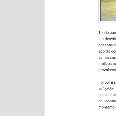
Tendo com
um desvio
pessoas c
acordo com
as nossas 
motivos s
prevalecen
Foi por i
estupidez
essa infi
de nossas
momento d