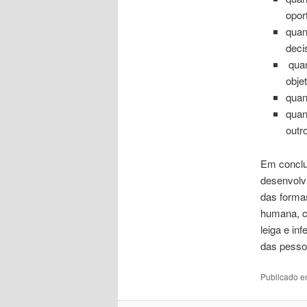
opor
quan
deci
quan
obje
quan
quan
outr
Em conclu
desenvolv
das forma
humana, cu
leiga e in
das pesso
Publicado 