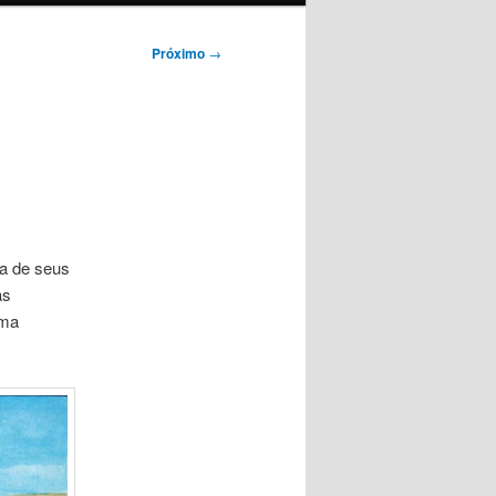
Próximo
→
ta de seus
as
uma