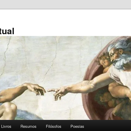
tual
Livros
Resumos
Filósofos
Poesias