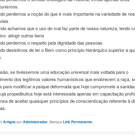
tunismos.
do perdemos a noção do que é mais importante na variedade de no
sões
do achamos que o uso do mal faz parte de nossa natureza, tendo 
tivo atingir outros bens
do perdemos o respeito pela dignidade das pessoas
do desistimos de ter o Bem como princípio hierárquico superior a qu
o.
são, se tivéssemos uma educação universal mais voltada para o
imento dos legítimos valores humanísticos que enobrecem a raça, s
s para modificar a psique deformada que hoje compromete a sanida
ja propedêutica hoje está interessada apenas em capacitação profis
fensa de aceitar quaisquer princípios de conscientização referente à d
as.
em
Artigos
por
Administrador
. Marque
Link Permanente
.