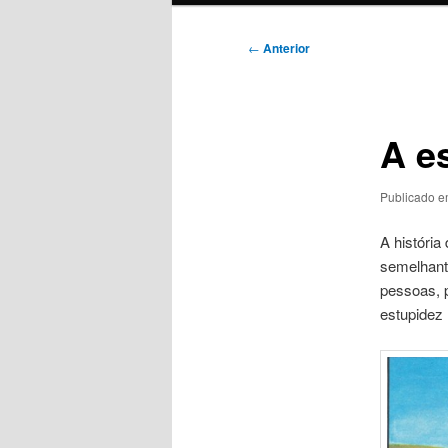
Navegação
←
Anterior
de
posts
A e
Publicado 
A história
semelhant
pessoas, 
estupidez