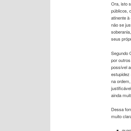
Ora, isto
públicos, 
atinente à
não se ju
soberania,
seus própr
Segundo C
por outro
possível a
estupidez 
na ordem,
justificá
ainda muit
Dessa form
muito clar
quan