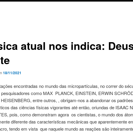
sica atual nos indica: Deu
te
em
18/11/2021
tações encontradas no mundo das micropartículas, no correr do sécu
s pesquisadores como MAX PLANCK, EINSTEIN, ERWIN SCHRÖ
ISENBERG, entre outros, , obrigam-nos a abandonar os padrões
sticos das ciências físicas vigorantes até então, oriundas de ISAA
, pois, como demonstram agora os cientistas, o mundo dos áto
ente diferente das características mecânicas que aparentemente 
ro, tendo em vista que naquele mundo as reações são inteirament