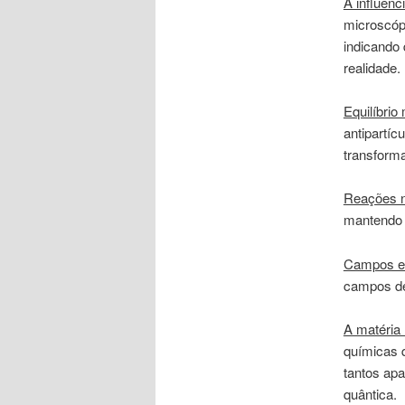
A influênc
microscóp
indicando 
realidade.
Equilíbrio
antipartíc
transform
Reações n
mantendo 
Campos el
campos de
A matéria
químicas q
tantos apa
quântica.