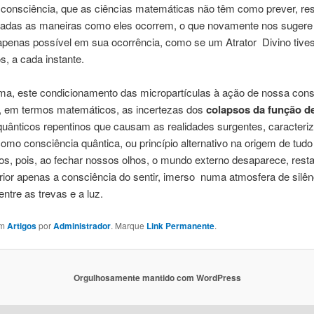
consciência, que as ciências matemáticas não têm como prever, re
nadas as maneiras como eles ocorrem, o que novamente nos suger
apenas possível em sua ocorrência, como se um Atrator Divino tiv
s, a cada instante.
ma, este condicionamento das micropartículas à ação de nossa cons
 em termos matemáticos, as incertezas dos
colapsos da função d
quânticos repentinos que causam as realidades surgentes, caracteri
como consciência quântica, ou princípio alternativo na origem de tudo
s, pois, ao fechar nossos olhos, o mundo externo desaparece, res
rior apenas a consciência do sentir, imerso numa atmosfera de silên
entre as trevas e a luz.
em
Artigos
por
Administrador
. Marque
Link Permanente
.
Orgulhosamente mantido com WordPress