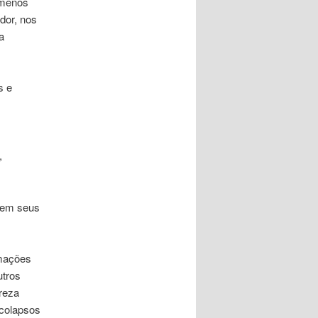
ômenos
dor, nos
a
s e
,
m em seus
rmações
utros
ureza
 colapsos