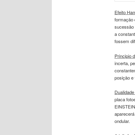
Efeito Ham
formação 
sucessão d
a constant
fossem dif
Principio 
incerta, p
constante
posição e 
Dualidade 
placa foto
EINSTEIN.
aparecerá
ondular.