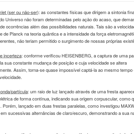
let (ser ou não-ser
): as constantes físicas que dirigem a sintonia fin
do Universo não foram determinadas pelo ação do acaso, que de
e ocorrências além das possibilidades naturais. Tais são a velocida
e de Planck na teoria quântica e a intensidade da força eletromagnét
erentes, não teriam permitido o surgimento de nossas próprias exist
de incerteza
: conforme verificou HEISENBERG, a captura de uma par
ela sua constante mudança de posição e cuja velocidade se altera
mente. Assim, torna-se quase impossível captá-la ao mesmo tempo
velocidade.
onda/partícula
: um raio de luz lançado através de uma fresta apare
elétrica de forma contínua, indicando sua origem corpuscular, como q
 Porém, lançado em duas frestas paralelas, como investigou MAXW
 em sucessivas alternâncias de claro/escuro, demonstrando a sua n