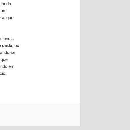
stando
e um
esse que
ciência
e onda
, ou
zando-se,
 que
tando em
cio,