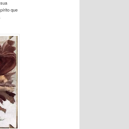
 sua
írito que
a