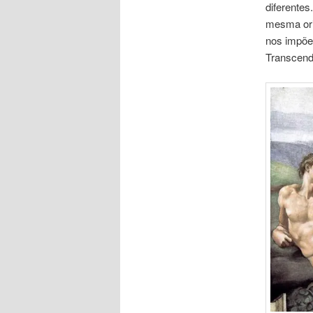
diferente
mesma ori
nos impõe
Transcend