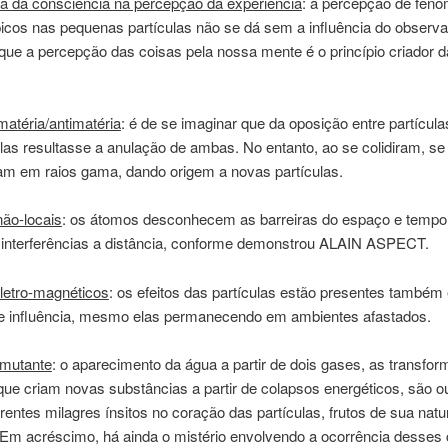
ia da consciência na percepção da experiência
: a percepção de fen
icos nas pequenas partículas não se dá sem a influência do observa
que a percepção das coisas pela nossa mente é o princípio criador d
 matéria/antimatéria
: é de se imaginar que da oposição entre partícula
ulas resultasse a anulação de ambas. No entanto, ao se colidiram, se
am em raios gama, dando origem a novas partículas.
ão-locais
: os átomos desconhecem as barreiras do espaço e tempo
interferências a distância, conforme demonstrou ALAIN ASPECT.
etro-magnéticos
: os efeitos das partículas estão presentes també
 influência, mesmo elas permanecendo em ambientes afastados.
 mutante
: o aparecimento da água a partir de dois gases, as transfo
ue criam novas substâncias a partir de colapsos energéticos, são o
rentes milagres ínsitos no coração das partículas, frutos de sua nat
 Em acréscimo, há ainda o mistério envolvendo a ocorrência desses