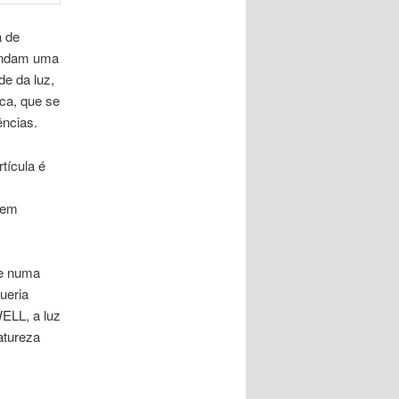
a de
mandam uma
de da luz,
ica, que se
ências.
tícula é
 em
ce numa
ueria
ELL, a luz
atureza