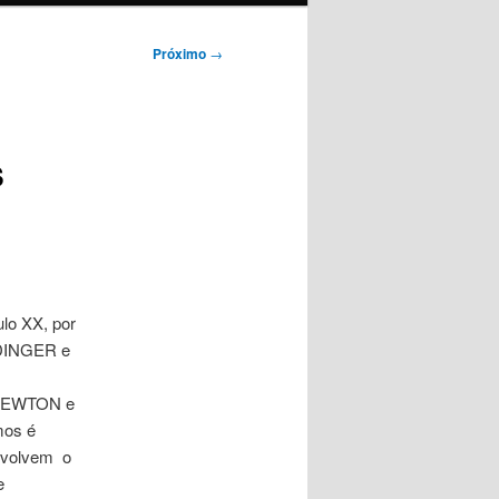
Próximo
→
s
lo XX, por
DINGER e
C NEWTON e
mos é
envolvem o
e