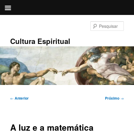
Pular
para
Pesqu
o
conteúdo
Cultura Espiritual
principal
Navegação
←
Anterior
Próximo
→
de
posts
A luz e a matemática