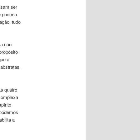
cisam ser
 poderia
ação, tudo
ra não
propósito
que a
abstratas,
as quatro
 complexa
pírito
, podemos
ilita a