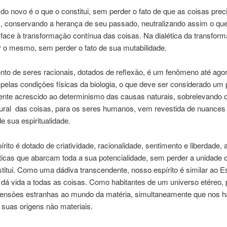
do novo é o que o constitui, sem perder o fato de que as coisas pre
, conservando a herança de seu passado, neutralizando assim o que
 face à transformação contínua das coisas. Na dialética da transform
r o mesmo, sem perder o fato de sua mutabilidade.
nto de seres racionais, dotados de reflexão, é um fenômeno até ago
 pelas condições físicas da biologia, o que deve ser considerado um 
ente acrescido ao determinismo das causas naturais, sobrelevando 
ural das coisas, para os seres humanos, vem revestida de nuances 
de sua espiritualidade.
rito é dotado de criatividade, racionalidade, sentimento e liberdade, 
sticas que abarcam toda a sua potencialidade, sem perder a unidade
titui. Como uma dádiva transcendente, nosso espírito é similar ao Es
 dá vida a todas as coisas. Como habitantes de um universo etéreo
mensões estranhas ao mundo da matéria, simultaneamente que nos hab
 suas origens não materiais.