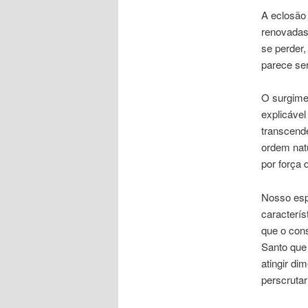
A eclosão 
renovadas
se perder,
parece se
O surgime
explicável
transcend
ordem nat
por força 
Nosso espí
caracterí
que o cons
Santo que
atingir di
perscrutar