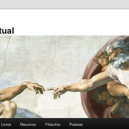
tual
Livros
Resumos
Filósofos
Poesias