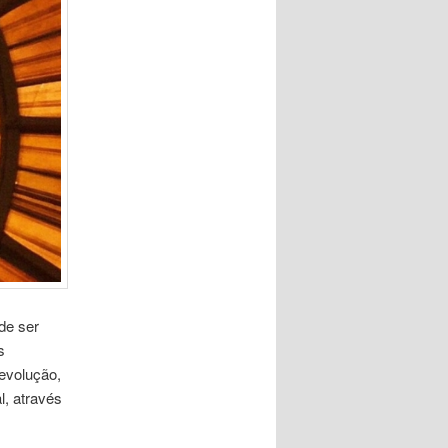
de ser
s
evolução,
, através