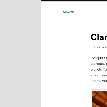
Navegação
←
Anterior
de
posts
Cla
Publicado 
Pesquisas
planetas,
planeta T
sustentaç
sobrevivên