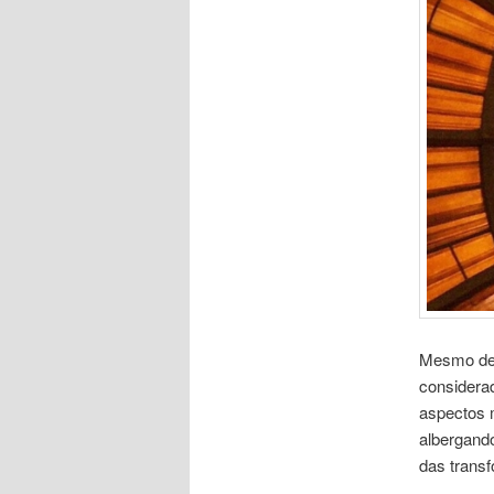
Mesmo dep
considera
aspectos 
albergand
das trans