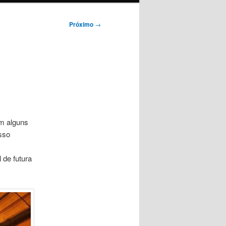
Próximo
→
m alguns
sso
 de futura