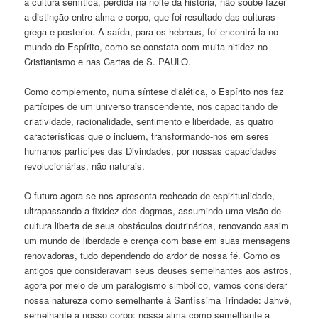
a cultura semítica, perdida na noite da história, não soube fazer
a distinção entre alma e corpo, que foi resultado das culturas
grega e posterior. A saída, para os hebreus, foi encontrá-la no
mundo do Espírito, como se constata com muita nitidez no
Cristianismo e nas Cartas de S. PAULO.
Como complemento, numa síntese dialética, o Espírito nos faz
partícipes de um universo transcendente, nos capacitando de
criatividade, racionalidade, sentimento e liberdade, as quatro
características que o incluem, transformando-nos em seres
humanos partícipes das Divindades, por nossas capacidades
revolucionárias, não naturais.
O futuro agora se nos apresenta recheado de espiritualidade,
ultrapassando a fixidez dos dogmas, assumindo uma visão de
cultura liberta de seus obstáculos doutrinários, renovando assim
um mundo de liberdade e crença com base em suas mensagens
renovadoras, tudo dependendo do ardor de nossa fé. Como os
antigos que consideravam seus deuses semelhantes aos astros,
agora por meio de um paralogismo simbólico, vamos considerar
nossa natureza como semelhante à Santíssima Trindade: Jahvé,
semelhante a nosso corpo; nossa alma como semelhante a