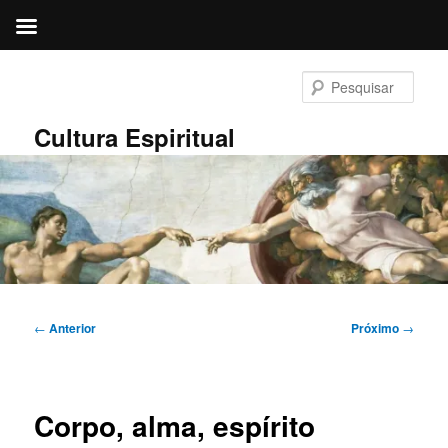
Pular
para
Pesqu
o
conteúdo
Cultura Espiritual
principal
Navegação
←
Anterior
Próximo
→
de
posts
Corpo, alma, espírito