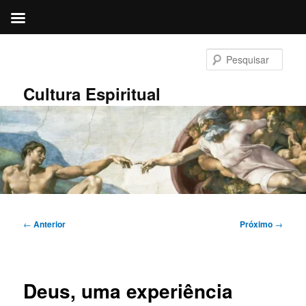
Pular
para
Pesqu
o
conteúdo
Cultura Espiritual
principal
Navegação
←
Anterior
Próximo
→
de
posts
Deus, uma experiência