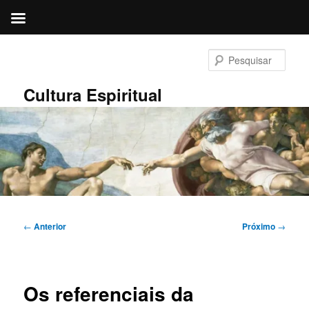
Pular
para
Pesqu
o
conteúdo
Cultura Espiritual
principal
Navegação
←
Anterior
Próximo
→
de
posts
Os referenciais da