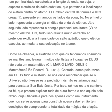
tem por finalidade caracterizar a função de onda, ou seja, o
aspecto eletrônico do salto quântico, que permitiria a localização
do elétron dentro do átomo. O símbolo central da fórmula é letra
grega (fi), presente em ambos os lados da equação. No primeiro
lado, representa a energia cinética da onda do elétron. Já o
segundo lado representa a energia potencial resultante (V) no
mesmo elétron. Ora, tudo isso resulta muito estranho ao
pretender explicar a intensidade do salto quântico que o elétron
executa, ao mudar a sua colocação no átomo.
Como se observa, a exatidão com que os fenômenos cósmicos
se manifestam, levaram muitos cientistas a indagar se DEUS
não seria um matemático (Cfr. MARIO LIVIO, DEUS é
Matemático? Ed Record, RJ. 2010). Contudo, como pela razão,
em DEUS tudo é mistério, só nos cabe reconhecer que se o
Universo não tivesse esta precisão, nós não estaríamos aqui
para constatar Sua Existência. Por isso, só nos resta o caminho
da fé, que procura explicar tudo de outra forma e não aquela pela
razão, cuja utilidade é para nós apenas como um instrumento
que nos serve apenas para constituir nosso saber e não tem
condições de compreender a totalidade da mágica da criação.