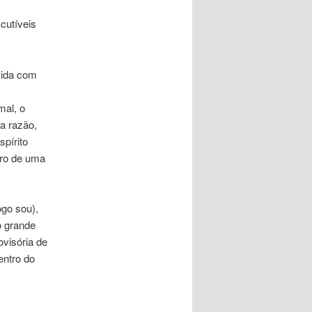
cutíveis
vida com
mal, o
da razão,
pírito
tro de uma
ogo sou),
o grande
ovisória de
entro do