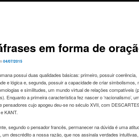
áfrases em forma de oraç
em
04/07/2015
mana possui duas qualidades básicas: primeiro, possuir coerência,
ade e lógica e, segunda, possuir a capacidade de criar simbolismos, 
homologias e similitudes, um mundo virtual de relações compatíveis (
s). Enquanto a primeira característica fez nascer o ‘racionalismo’, u
de pensadores cujo apogeu deu-se no século XVII, com DESCARTES
e KANT.
nte, segundo o pensador francês, permanecer na dúvida é uma atitu
, um descrédito a nossa razão, que nos assinala verdades intuitivas,