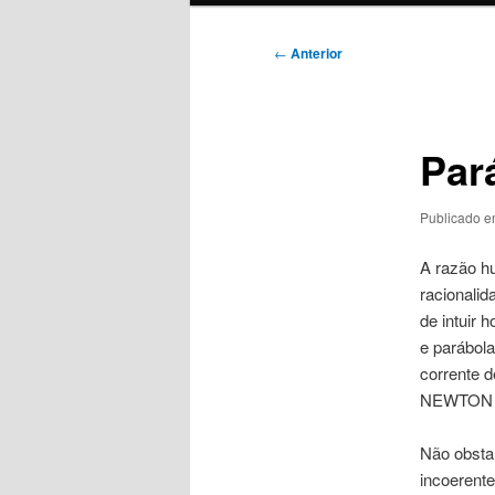
Navegação
←
Anterior
de
posts
Par
Publicado 
A razão hu
racionalid
de intuir 
e parábola
corrente 
NEWTON 
Não obsta
incoerente