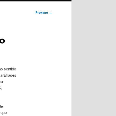
Próximo
→
ão
no sentido
paráfrases
ma
,
de
 que