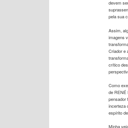
devem ser
suprassen
pela sua c
Assim, al
imagens vi
transform
Criador e 
transform
crítico de
perspectiv
Como exem
de RENÉ D
pensador f
incerteza
espírito d
Minha veia