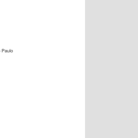
o Paulo
.
o