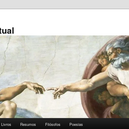
tual
Livros
Resumos
Filósofos
Poesias