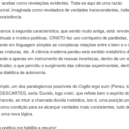
 aceitas como revelações evidentes. Trata-se aqui de uma razão
sível, imaginada como reveladora de verdades transcendentes, indis
onsistência.
çamos à segunda característica, que sendo muito antiga, está envol
rtuais e místico-poéticas. CRISTO fez uso corriqueiro de parábolas,
ando em linguagem simples as complexas relações entre o bem e o 
as criaturas, etc. A ciência moderna perdeu este sentido metafórico 
ando-a apenas em instrumento de nossas incertezas, dentro de um es
struidor, o que permitiu o surgimento das ciências experimentais, den
a dialética de autonomia.
plo, um dos paralogismos possíveis do
Cogito ergo sum
(Penso, l
ESCARTES, seria ‘Duvido, logo creio’, que reflete bem o espírito d
rancês, ao intuir a chamada dúvida metódica, isto é, uma posição pr
 como condição para se alcançar verdades mais consistentes, tudo d
e uma nova lógica.
 poética me habilita a resumir: