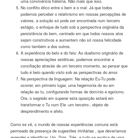
uma convivência fraterna. Não mais que isso.
No conflito ético entre o bem e o mal: Já que todos
podemos perceber o relativismo em nossas percepções de
valores, a solução só pode ser encontrada num terceiro
estágio, o enfoque de tudo sob a perspectiva originária da
persistência do bem, centrado em que todos nossos atos
sejam construtivos e aumentem não só nossa felicidade
como também a dos outros.
A experiência do belo e do feio: Ao dualismo originário de
nossas apreciações estéticas, podemos encontrar a
conciliação através de um terceiro momento, ao pensar que
tudo é belo quando visto sob as perspectivas do amor.
Na perspectiva da linguagem: Na relação Eu-Tu pode
ocorrer, em primeiro lugar, uma hegemonia do eu em
relação ao tu, configurando formas de domínio e egoísmo.
Ora, o segredo em superar esta oposição estará em
transformar o Tu num Ele -um terceiro-, objeto de
desprendimento e afeto.
Como se vê, o mundo de nossas experiências comuns está
permeado da presença de sugestões trinitárias , que deveríamos
aprender a identificar. Um, Dois, Três, e tudo se explica de uma