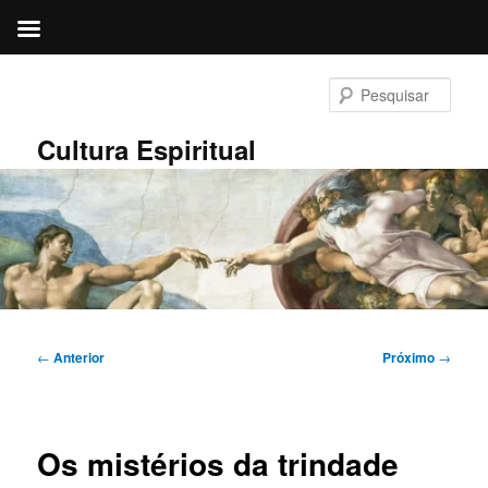
Pular
para
Pesqu
o
conteúdo
Cultura Espiritual
principal
Navegação
←
Anterior
Próximo
→
de
posts
Os mistérios da trindade