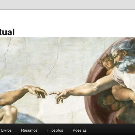
tual
Livros
Resumos
Filósofos
Poesias