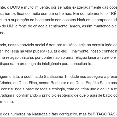
te, o DOIS é muito influente, por se nutrir exageradamente das opo
(dualismo), ficando muito comum entre nós. Em complemento, o TR
omo a superação da hegemonia dos opostos binários e compensand
 do UM, é fonte de enlace e sentimento (amor), assim mantendo o eq
ês.
lado, nosso convívio social é sempre trinitário, seja na constituição da
e filho) seja na vida pública (eu, tu e ele). Finalmente, nosso conhec
 relação trinitária, por conter não só uma relação binária (sujeito e 
ispensar a presença da inteligência para conceituá-lo.
igem cristã, a doutrina da Santíssima Trindade nos assegura a pres
Criador, de Deus Filho, nosso Redentor e de Deus Espírito Santo no
, constituindo a base de toda a teologia, esta doutrina une o céu e a t
digma, confirmando o princípio esotérico de que o aqui de baixo c
em cima.
ão dos números na Natureza é fato corriqueiro, mas foi PITÁGORAS