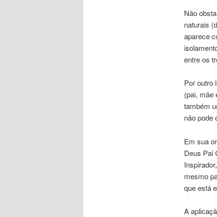
Não obstan
naturais 
aparece c
isolamento
entre os tr
Por outro 
(pai, mãe 
também uma
não pode d
Em sua or
Deus Pai 
Inspirador
mesmo para
que está 
A aplicaç