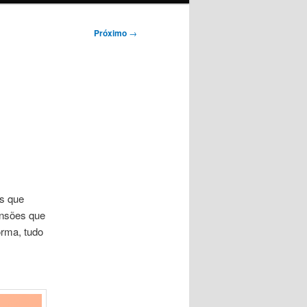
Próximo
→
is que
ensões que
orma, tudo