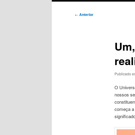
Navegação
←
Anterior
de
posts
Um,
real
Publicado 
O Universo
nossos se
constituem
começa a s
significado