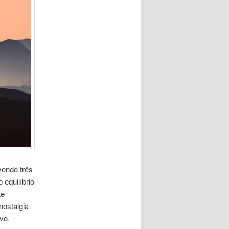
vendo três
equilíbrio
te
nostalgia
vo.