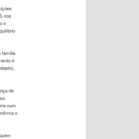
sições
ÊS nos
o o
uilíbrio
 família
imento é
objeto),
ença de
sso
erra num
onfirma o
 quem