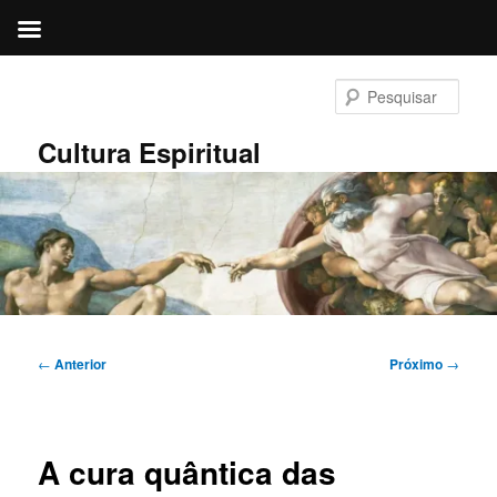
Pular
para
Pesqu
o
conteúdo
Cultura Espiritual
principal
Navegação
←
Anterior
Próximo
→
de
posts
A cura quântica das