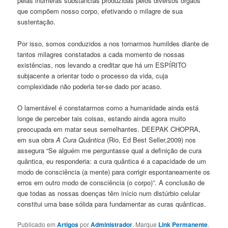
pelas inúmeras substâncias produzidas pelos diversos órgãos
que compõem nosso corpo, efetivando o milagre de sua
sustentação.
Por isso, somos conduzidos a nos tornarmos humildes diante de
tantos milagres constatados a cada momento de nossas
existências, nos levando a creditar que há um ESPÍRITO
subjacente a orientar todo o processo da vida, cuja
complexidade não poderia ter-se dado por acaso.
O lamentável é constatarmos como a humanidade ainda está
longe de perceber tais coisas, estando ainda agora muito
preocupada em matar seus semelhantes. DEEPAK CHOPRA,
em sua obra
A Cura Quântica
(Rio, Ed Best Seller,2009) nos
assegura “Se alguém me perguntasse qual a definição de cura
quântica, eu responderia: a cura quântica é a capacidade de um
modo de consciência (a mente) para corrigir espontaneamente os
erros em outro modo de consciência (o corpo)”. A conclusão de
que todas as nossas doenças têm início num distúrbio celular
constitui uma base sólida para fundamentar as curas quânticas.
Publicado em
Artigos
por
Administrador
. Marque
Link Permanente
.