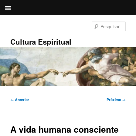
Pular
para
Pesqu
o
conteúdo
Cultura Espiritual
principal
Navegação
←
Anterior
Próximo
→
de
posts
A vida humana consciente